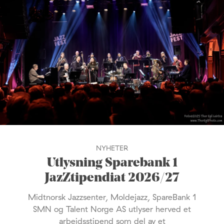
NYHETER
Utlysning Sparebank 1
JazZtipendiat 2026/27
Midtnorsk Jazzsenter, Moldejazz, SpareBank 1
SMN og Talent Norge AS utlyser herved et
arbeidsstipend som del av et