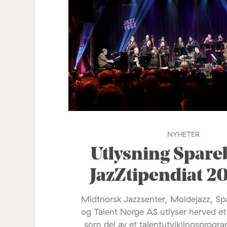
NYHETER
Utlysning Spare
JazZtipendiat 2
Midtnorsk Jazzsenter, Moldejazz, S
og Talent Norge AS utlyser herved et
som del av et talentutviklingsprogr