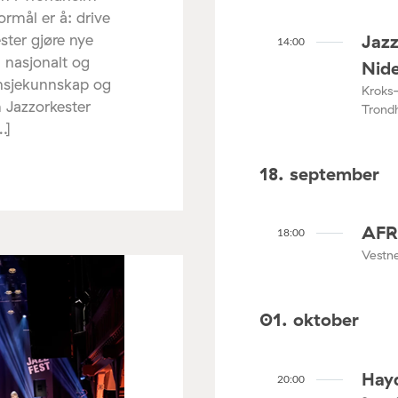
rmål er å: drive
ster gjøre nye
Jazz
14:00
m nasjonalt og
Nid
ransjekunnskap og
Kroks-
 Jazzorkester
Trond
…]
18. september
AFR
18:00
Vestne
01. oktober
Hay
20:00