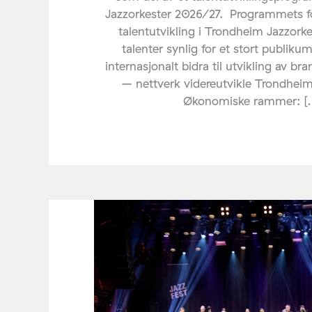
Jazzorkester 2026/27. Programmets fo
talentutvikling i Trondheim Jazzorke
talenter synlig for et stort publiku
internasjonalt bidra til utvikling av b
– nettverk videreutvikle Trondheim
Økonomiske rammer: [