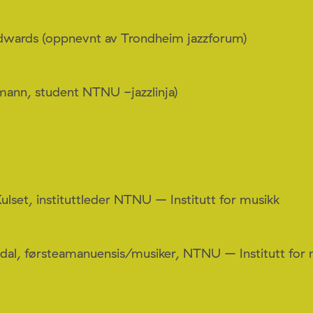
dwards (oppnevnt av Trondheim jazzforum)
smann, student NTNU -jazzlinja)
Kulset, instituttleder NTNU – Institutt for musikk
egdal, førsteamanuensis/musiker, NTNU – Institutt for 