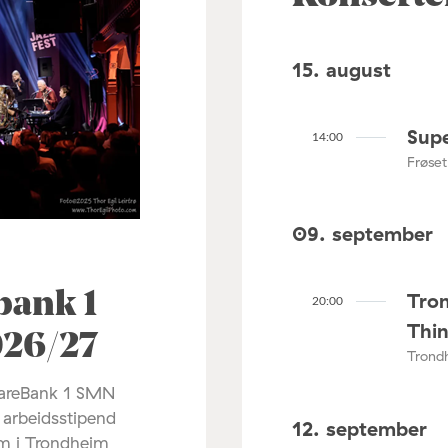
15. august
Sup
14:00
Frøset
09. september
Tro
bank 1
20:00
Thi
026/27
Trond
pareBank 1 SMN
 arbeidsstipend
12. september
am i Trondheim