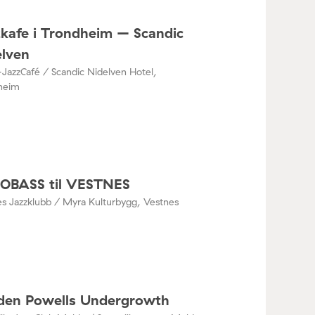
kafe i Trondheim – Scandic
elven
JazzCafé / Scandic Nidelven Hotel,
heim
OBASS til VESTNES
s Jazzklubb / Myra Kulturbygg, Vestnes
den Powells Undergrowth